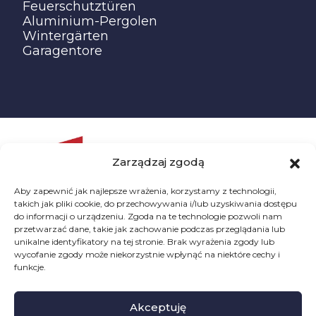
Feuerschutztüren
Aluminium-Pergolen
Wintergärten
Garagentore
Zarządzaj zgodą
Aby zapewnić jak najlepsze wrażenia, korzystamy z technologii,
takich jak pliki cookie, do przechowywania i/lub uzyskiwania dostępu
do informacji o urządzeniu. Zgoda na te technologie pozwoli nam
przetwarzać dane, takie jak zachowanie podczas przeglądania lub
unikalne identyfikatory na tej stronie. Brak wyrażenia zgody lub
wycofanie zgody może niekorzystnie wpłynąć na niektóre cechy i
funkcje.
Akceptuję