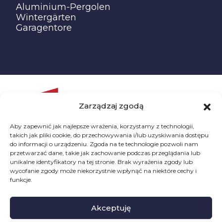
Aluminium-Pergolen
Wintergärten
Garagentore
Zarządzaj zgodą
Aby zapewnić jak najlepsze wrażenia, korzystamy z technologii,
takich jak pliki cookie, do przechowywania i/lub uzyskiwania dostępu
do informacji o urządzeniu. Zgoda na te technologie pozwoli nam
przetwarzać dane, takie jak zachowanie podczas przeglądania lub
unikalne identyfikatory na tej stronie. Brak wyrażenia zgody lub
wycofanie zgody może niekorzystnie wpłynąć na niektóre cechy i
funkcje.
Akceptuję